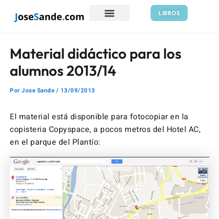
Ir
Navegación
LIBROS
al
de
contenido
entradas
Material didáctico para los
alumnos 2013/14
Por
Jose Sande
/
13/09/2013
El material está disponible para fotocopiar en la
copisteria Copyspace, a pocos metros del Hotel AC,
en el parque del Plantío: