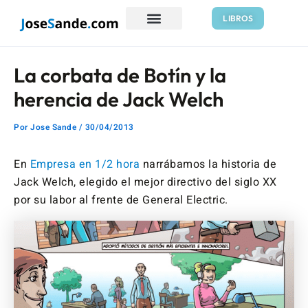
Ir
Navegación
LIBROS
al
de
contenido
entradas
La corbata de Botín y la
herencia de Jack Welch
Por
Jose Sande
/
30/04/2013
En
Empresa en 1/2 hora
narrábamos la historia de
Jack Welch, elegido el mejor directivo del siglo XX
por su labor al frente de General Electric.