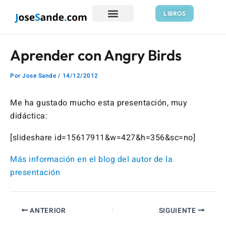
Ir
Navegación
LIBROS
al
de
contenido
entradas
Aprender con Angry Birds
Por
Jose Sande
/
14/12/2012
Me ha gustado mucho esta presentación, muy
didáctica:
[slideshare id=15617911&w=427&h=356&sc=no]
Más información en el blog del autor de la
presentación
ANTERIOR
SIGUIENTE