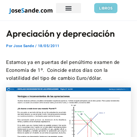
Ir
Navegación
LIBROS
al
de
contenido
entradas
Apreciación y depreciación
Por
Jose Sande
/
18/05/2011
Estamos ya en puertas del penúltimo examen de
Economía de 1º. Coincide estos días con la
volatilidad del tipo de cambio Euro/dólar.