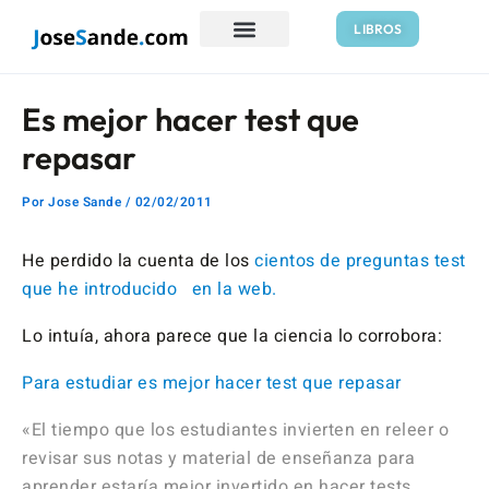
Ir
Navegación
LIBROS
al
de
contenido
entradas
Es mejor hacer test que
repasar
Por
Jose Sande
/
02/02/2011
He perdido la cuenta de los
cientos de preguntas test
que he introducido en la web.
Lo intuía, ahora parece que la ciencia lo corrobora:
Para estudiar es mejor hacer test que repasar
«El tiempo que los estudiantes invierten en releer o
revisar sus notas y material de enseñanza para
aprender estaría mejor invertido en hacer tests