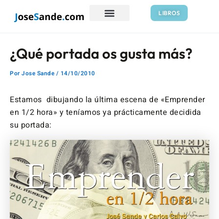
Ir
Navegación
LIBROS
al
de
contenido
entradas
¿Qué portada os gusta más?
Por
Jose Sande
/
14/10/2010
Estamos dibujando la última escena de «Emprender
en 1/2 hora» y teníamos ya prácticamente decidida
su portada: