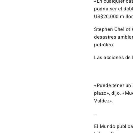
«En cualquier cas
podría ser el dob
US$20.000 millon
Stephen Cheliotis
desastres ambien
petróleo.
Las acciones de 
«Puede tener un 
plazo», dijo. «M
Valdez».
…
El Mundo publica