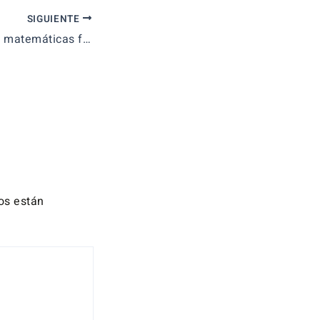
SIGUIENTE
Dinero + tiempo = matemáticas financieras
os están