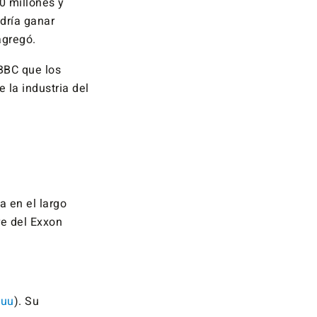
0 millones y
odría ganar
agregó.
 BBC que los
la industria del
 en el largo
re del Exxon
euu
). Su