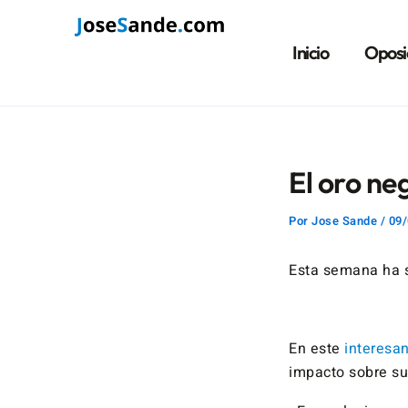
Ir
Navegación
al
de
Inicio
Oposi
contenido
entradas
El oro ne
Por
Jose Sande
/
09/
Esta semana ha s
En este
interesan
impacto sobre s