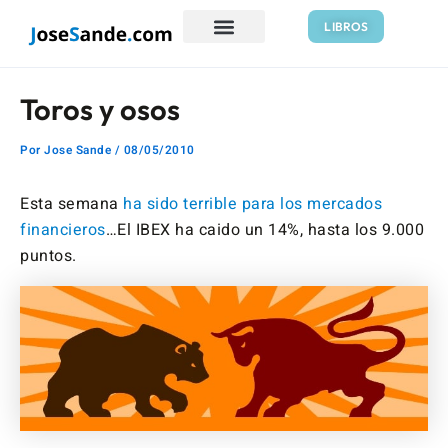
Ir
Navegación
LIBROS
al
de
contenido
entradas
Toros y osos
Por
Jose Sande
/
08/05/2010
Esta semana
ha sido terrible para los mercados
financieros
…El IBEX ha caido un 14%, hasta los 9.000
puntos.