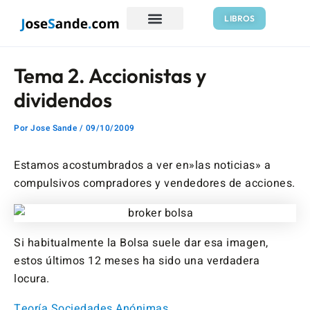
Ir
Navegación
LIBROS
al
de
contenido
entradas
Tema 2. Accionistas y
dividendos
Por
Jose Sande
/
09/10/2009
Estamos acostumbrados a ver en»las noticias» a
compulsivos compradores y vendedores de acciones.
Si habitualmente la Bolsa suele dar esa imagen,
estos últimos 12 meses ha sido una verdadera
locura.
Teoría Sociedades Anónimas