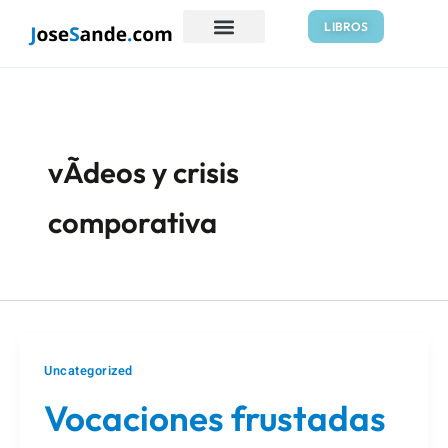
Ir
LIBROS
al
contenido
vÃ­deos y crisis
comporativa
Uncategorized
Vocaciones frustadas