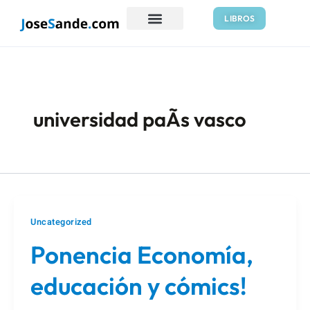
Ir
LIBROS
al
contenido
universidad paÃ­s vasco
Uncategorized
Ponencia Economía,
educación y cómics!