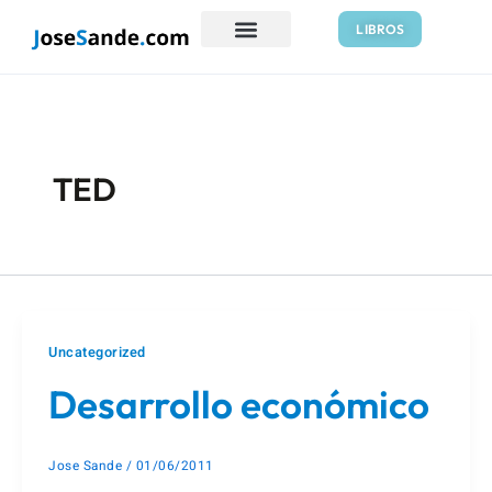
Ir
Paginación
LIBROS
al
de
contenido
entradas
TED
Uncategorized
Desarrollo económico
Jose Sande
/
01/06/2011