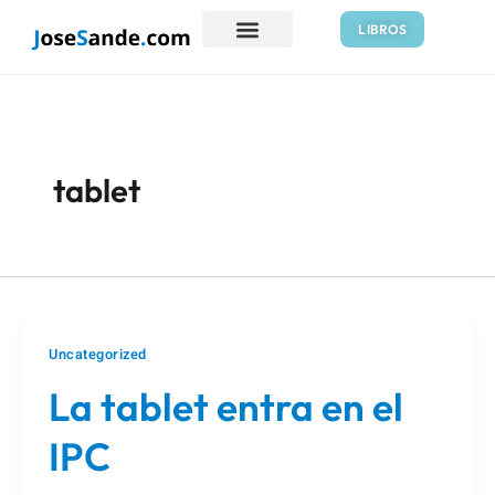
Ir
Paginación
LIBROS
al
de
contenido
entradas
tablet
Uncategorized
La tablet entra en el
IPC