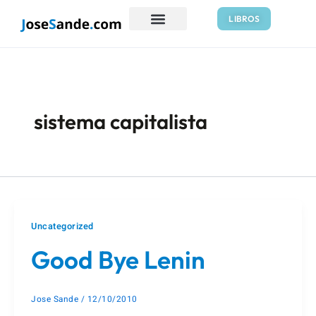
Ir
Paginación
LIBROS
al
de
contenido
entradas
sistema capitalista
Uncategorized
Good Bye Lenin
Jose Sande
/
12/10/2010