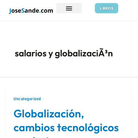
Ir
LIBROS
al
contenido
salarios y globalizaciÃ³n
Uncategorized
Globalización,
cambios tecnológicos