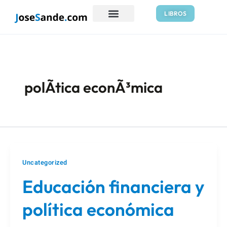
Ir
Paginación
LIBROS
al
de
contenido
entradas
polÃ­tica econÃ³mica
Uncategorized
Educación financiera y
política económica