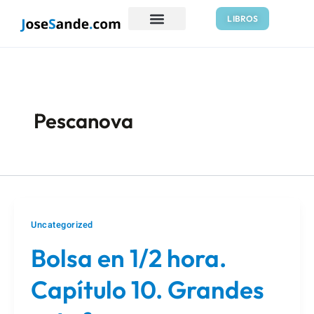
Ir
Paginación
LIBROS
al
de
contenido
entradas
Pescanova
Uncategorized
Bolsa en 1/2 hora.
Capítulo 10. Grandes