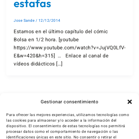
estafas
Jose Sande
/
12/12/2014
Estamos en el último capítulo del cómic
Bolsa en 1/2 hora. [youtube
https://www.youtube.com/watch?v=JujVQ0LfV-
E&w=420&h=315] … Enlace al canal de
vídeos didácticos […]
1
2
Siguiente
→
Gestionar consentimiento
Para ofrecer las mejores experiencias, utilizamos tecnologías como
las cookies para almacenar y/o acceder a la información del
dispositivo. El consentimiento de estas tecnologías nos permitirá
procesar datos como el comportamiento de navegación o las
identificaciones únicas en este sitio. No consentir o retirar el