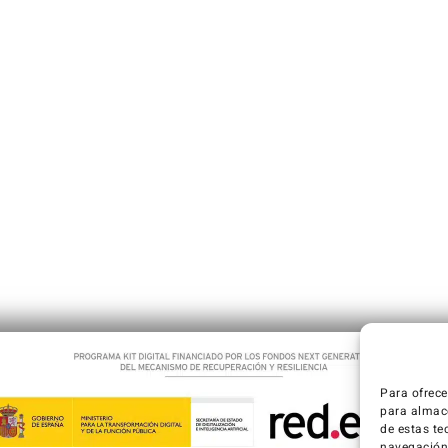
Para ofrece
para almace
de estas te
navegación o