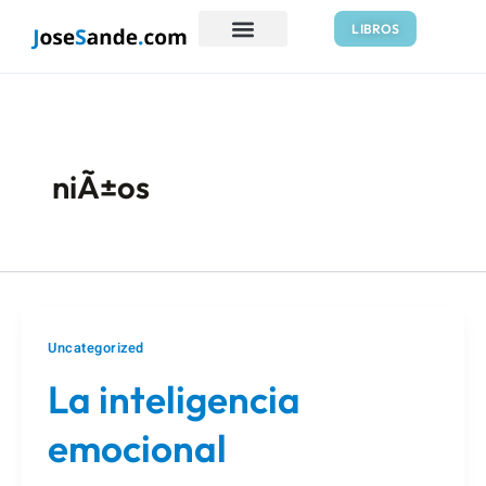
Ir
Paginación
LIBROS
al
de
contenido
entradas
niÃ±os
Uncategorized
La inteligencia
emocional