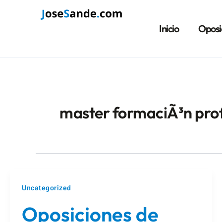
Ir
Paginación
al
de
Inicio
Oposi
contenido
entradas
master formaciÃ³n pro
Uncategorized
Oposiciones de