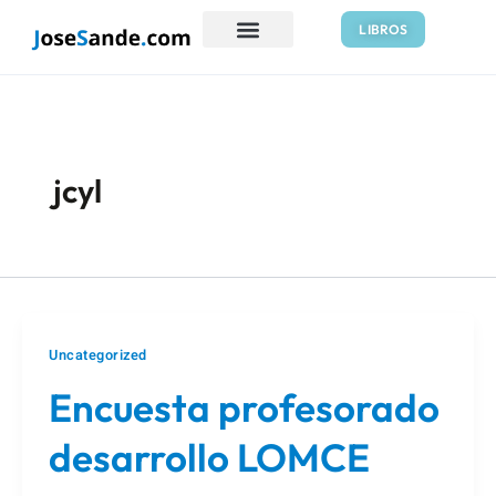
Ir
Paginación
LIBROS
al
de
contenido
entradas
jcyl
Uncategorized
Encuesta profesorado
desarrollo LOMCE