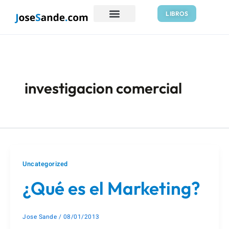
Ir
Paginación
LIBROS
al
de
contenido
entradas
investigacion comercial
Uncategorized
¿Qué es el Marketing?
Jose Sande
/
08/01/2013