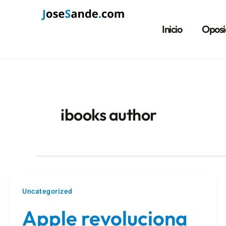
Ir
al
Inicio
Oposi
contenido
ibooks author
Uncategorized
Apple revoluciona