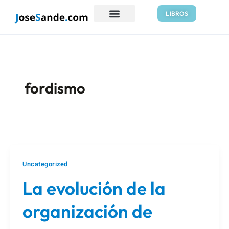
Ir
Paginación
LIBROS
al
de
contenido
entradas
fordismo
Uncategorized
La evolución de la
organización de