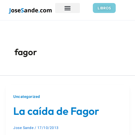
Ir
LIBROS
al
contenido
fagor
Uncategorized
La caída de Fagor
Jose Sande
/
17/10/2013