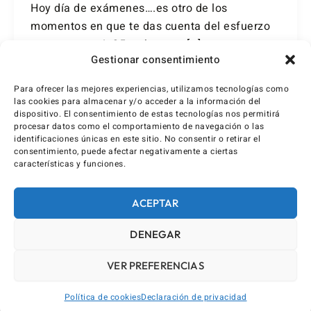
Hoy día de exámenes….es otro de los
momentos en que te das cuenta del esfuerzo
que es corregir 35 exámenes […]
Gestionar consentimiento
Para ofrecer las mejores experiencias, utilizamos tecnologías como
las cookies para almacenar y/o acceder a la información del
dispositivo. El consentimiento de estas tecnologías nos permitirá
procesar datos como el comportamiento de navegación o las
identificaciones únicas en este sitio. No consentir o retirar el
consentimiento, puede afectar negativamente a ciertas
características y funciones.
ACEPTAR
DENEGAR
VER PREFERENCIAS
Política de cookies
Declaración de privacidad
AVISO LEGAL / IMPRINT
DECLARACIÓN DE PRIVACIDAD (UE)
POLÍTICA DE COOKIES (UE)