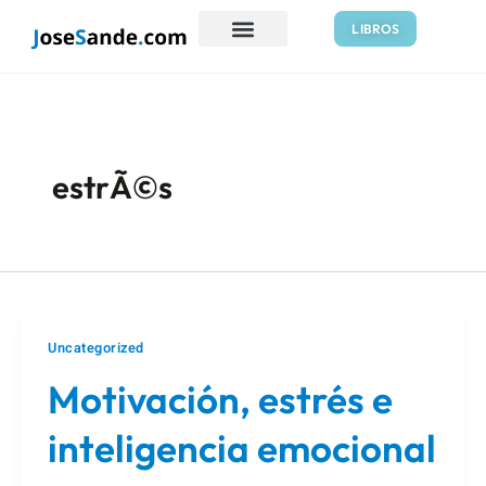
Ir
Paginación
LIBROS
al
de
contenido
entradas
estrÃ©s
Uncategorized
Motivación, estrés e
inteligencia emocional