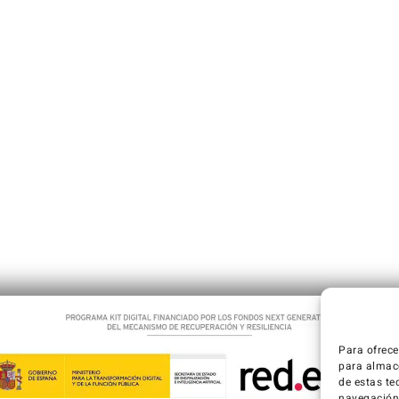
Para ofrece
para almace
de estas te
navegación o