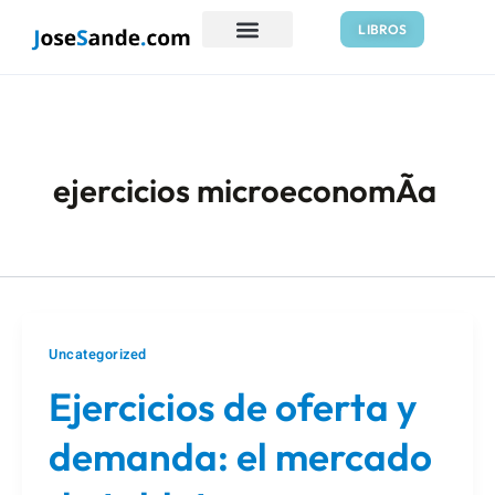
Ir
LIBROS
al
contenido
ejercicios microeconomÃ­a
Uncategorized
Ejercicios de oferta y
demanda: el mercado