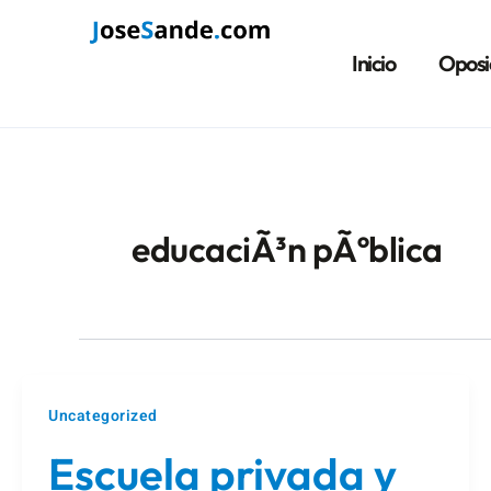
Ir
Paginación
al
de
Inicio
Oposi
contenido
entradas
educaciÃ³n pÃºblica
Uncategorized
Escuela privada y