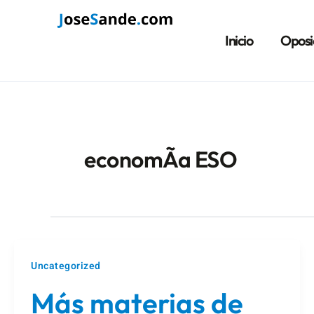
Ir
Paginación
al
de
Inicio
Oposi
contenido
entradas
economÃ­a ESO
Uncategorized
Más materias de