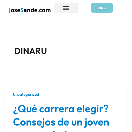
Ir
Paginación
LIBROS
al
de
contenido
entradas
DINARU
Uncategorized
¿Qué carrera elegir?
Consejos de un joven