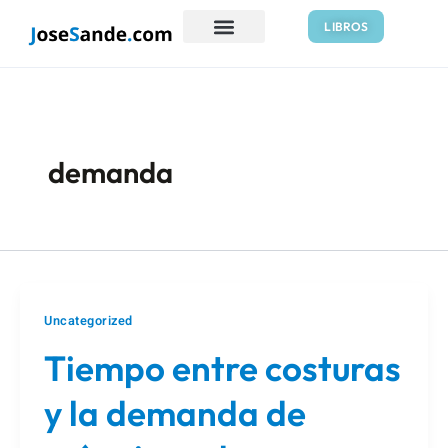
Ir
Paginación
LIBROS
al
de
contenido
entradas
demanda
Uncategorized
Tiempo entre costuras
y la demanda de