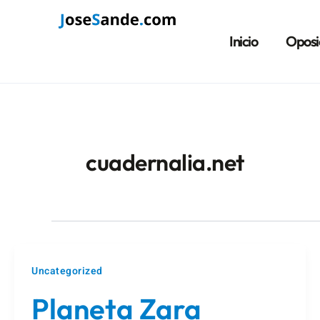
Ir
Paginación
al
de
Inicio
Oposi
contenido
entradas
cuadernalia.net
Uncategorized
Planeta Zara