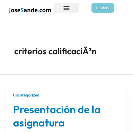
Ir
LIBROS
al
contenido
criterios calificaciÃ³n
Uncategorized
Presentación de la
asignatura