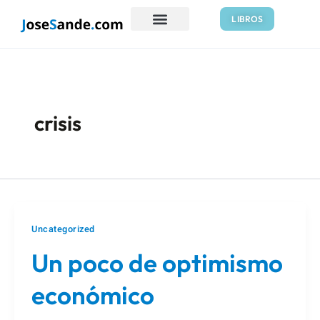
Ir
Paginación
LIBROS
al
de
contenido
entradas
crisis
Uncategorized
Un poco de optimismo
económico