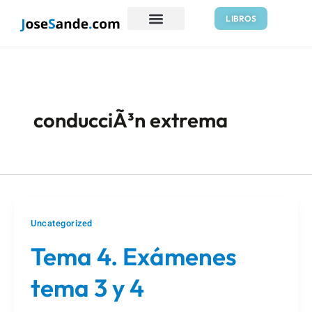
Ir
LIBROS
al
contenido
conducciÃ³n extrema
Uncategorized
Tema 4. Exámenes
tema 3 y 4