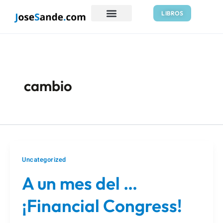
Ir
Paginación
LIBROS
al
de
contenido
entradas
cambio
Uncategorized
A un mes del …
¡Financial Congress!