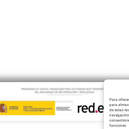
Para ofrece
para almace
de estas te
navegación o
consentimie
funciones.