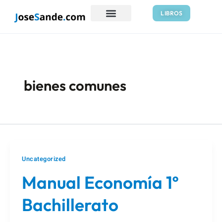
Ir
LIBROS
al
contenido
bienes comunes
Uncategorized
Manual Economía 1º
Bachillerato