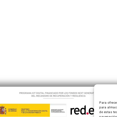
Para ofrece
para almace
de estas te
navegación o