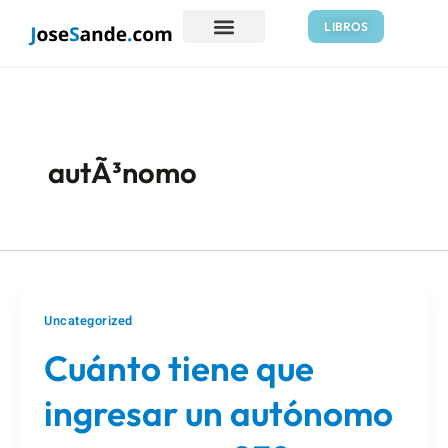
Ir
Paginación
LIBROS
al
de
contenido
entradas
autÃ³nomo
Uncategorized
Cuánto tiene que
ingresar un autónomo