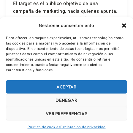
El target es el público objetivo de una
campaña de marketing, hacia quienes apunta.
Me ha sorprendido que no os […]
Gestionar consentimiento
Para ofrecer las mejores experiencias, utilizamos tecnologías como
las cookies para almacenar y/o acceder a la información del
dispositivo. El consentimiento de estas tecnologías nos permitirá
procesar datos como el comportamiento de navegación o las
identificaciones únicas en este sitio. No consentir o retirar el
consentimiento, puede afectar negativamente a ciertas
características y funciones.
ACEPTAR
DENEGAR
VER PREFERENCIAS
Política de cookies
Declaración de privacidad
AVISO LEGAL / IMPRINT
DECLARACIÓN DE PRIVACIDAD (UE)
POLÍTICA DE COOKIES (UE)