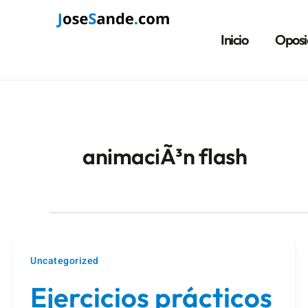
Ir
Paginación
al
de
Inicio
Oposi
contenido
entradas
animaciÃ³n flash
Uncategorized
Ejercicios prácticos