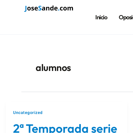
Ir
Paginación
al
de
Inicio
Oposi
contenido
entradas
alumnos
Uncategorized
2ª Temporada serie