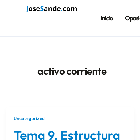
Ir
Paginación
al
de
Inicio
Oposi
contenido
entradas
activo corriente
Uncategorized
Tema 9. Estructura