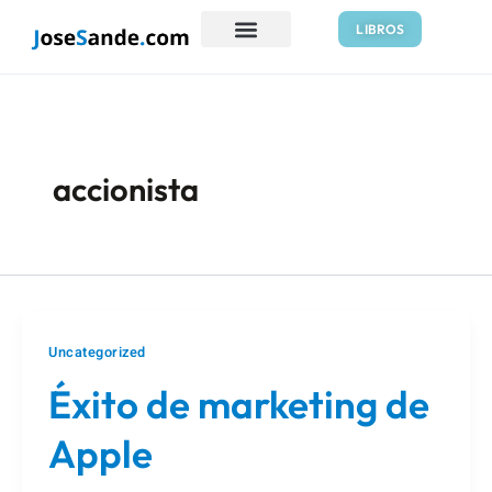
Ir
Paginación
LIBROS
al
de
contenido
entradas
accionista
Uncategorized
Éxito de marketing de
Apple