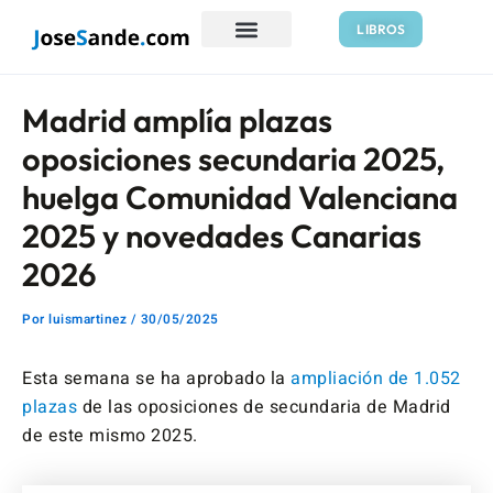
Ir
Navegación
LIBROS
al
de
contenido
entradas
Madrid amplía plazas
oposiciones secundaria 2025,
huelga Comunidad Valenciana
2025 y novedades Canarias
2026
Por
luismartinez
/
30/05/2025
Esta semana se ha aprobado la
ampliación de 1.052
plazas
de las oposiciones de secundaria de Madrid
de este mismo 2025.