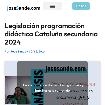
Ir
Navegación
LIBROS
al
de
contenido
entradas
Legislación programación
didáctica Cataluña secundaria
2024
Por
Jose Sande
/
30/12/2024
Haz clic para aceptar márketing cookies y
habilitar este contenido