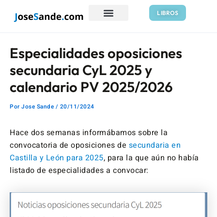
Ir
Navegación
LIBROS
al
de
contenido
entradas
Especialidades oposiciones
secundaria CyL 2025 y
calendario PV 2025/2026
Por
Jose Sande
/
20/11/2024
Hace dos semanas informábamos sobre la
convocatoria de oposiciones de
secundaria en
Castilla y León para 2025
, para la que aún no había
listado de especialidades a convocar: