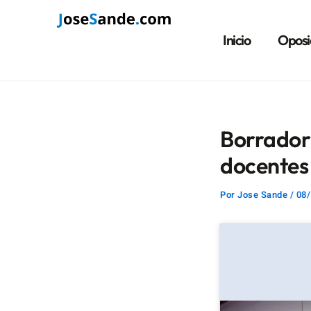
Ir
Navegación
al
de
Inicio
Oposi
contenido
entradas
Borrador
docentes
Por
Jose Sande
/
08/